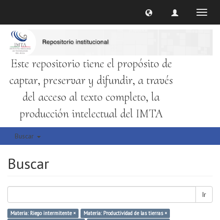
Cambi
naveg
Este repositorio tiene el propósito de
captar, preservar y difundir, a través
del acceso al texto completo, la
producción intelectual del IMTA
Buscar
Buscar
Ir
Materia: Riego intermitente ×
Materia: Productividad de las tierras ×