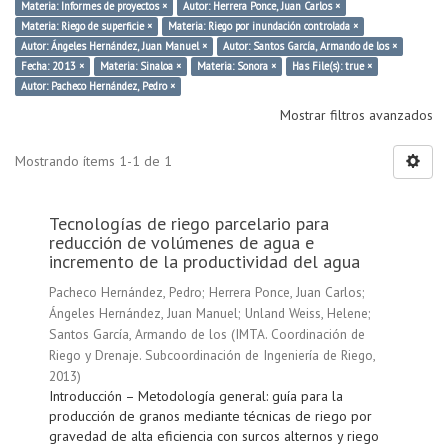
Materia: Informes de proyectos ×
Autor: Herrera Ponce, Juan Carlos ×
Materia: Riego de superficie ×
Materia: Riego por inundación controlada ×
Autor: Ángeles Hernández, Juan Manuel ×
Autor: Santos García, Armando de los ×
Fecha: 2013 ×
Materia: Sinaloa ×
Materia: Sonora ×
Has File(s): true ×
Autor: Pacheco Hernández, Pedro ×
Mostrar filtros avanzados
Mostrando ítems 1-1 de 1
Tecnologías de riego parcelario para
reducción de volúmenes de agua e
incremento de la productividad del agua
Pacheco Hernández, Pedro
;
Herrera Ponce, Juan Carlos
;
Ángeles Hernández, Juan Manuel
;
Unland Weiss, Helene
;
Santos García, Armando de los
(
IMTA. Coordinación de
Riego y Drenaje. Subcoordinación de Ingeniería de Riego
,
2013
)
Introducción – Metodología general: guía para la
producción de granos mediante técnicas de riego por
gravedad de alta eficiencia con surcos alternos y riego