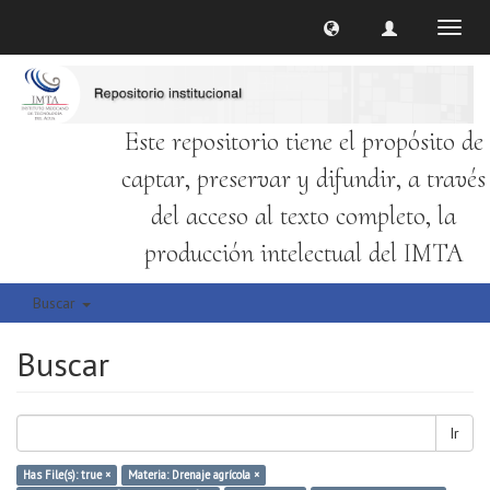
Cambi
naveg
Este repositorio tiene el propósito de
captar, preservar y difundir, a través
del acceso al texto completo, la
producción intelectual del IMTA
Buscar
Buscar
Ir
Has File(s): true ×
Materia: Drenaje agrícola ×