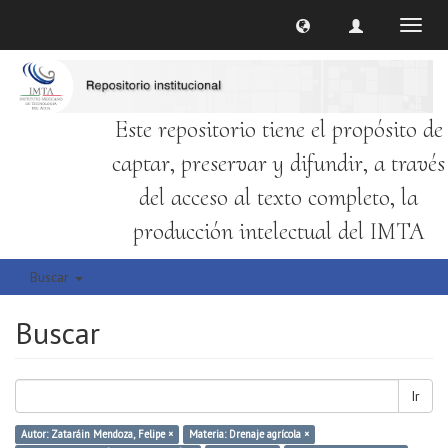
Cambi
naveg
Este repositorio tiene el propósito de
captar, preservar y difundir, a través
del acceso al texto completo, la
producción intelectual del IMTA
Buscar
Buscar
Ir
Autor: Zataráin Mendoza, Felipe ×
Materia: Drenaje agrícola ×