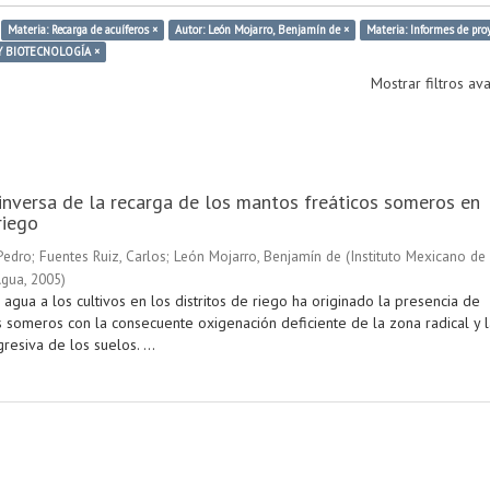
Materia: Recarga de acuíferos ×
Autor: León Mojarro, Benjamín de ×
Materia: Informes de pro
 Y BIOTECNOLOGÍA ×
Mostrar filtros a
nversa de la recarga de los mantos freáticos someros en
riego
Pedro
;
Fuentes Ruiz, Carlos
;
León Mojarro, Benjamín de
(
Instituto Mexicano de
Agua
,
2005
)
 agua a los cultivos en los distritos de riego ha originado la presencia de
s someros con la consecuente oxigenación deficiente de la zona radical y l
resiva de los suelos. ...