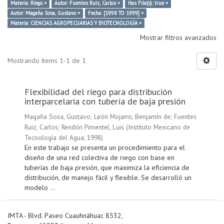
Materia: Riego ×
Autor: Fuentes Ruiz, Carlos ×
Has File(s): true ×
Autor: Magaña Sosa, Gustavo ×
Fecha: [1998 TO 1999] ×
Materia: CIENCIAS AGROPECUARIAS Y BIOTECNOLOGÍA ×
Mostrar filtros avanzados
Mostrando ítems 1-1 de 1
Flexibilidad del riego para distribución
interparcelaria con tubería de baja presión
Magaña Sosa, Gustavo
;
León Mojarro, Benjamín de
;
Fuentes
Ruiz, Carlos
;
Rendón Pimentel, Luis
(
Instituto Mexicano de
Tecnología del Agua
,
1998
)
En este trabajo se presenta un procedimiento para el
diseño de una red colectiva de riego con base en
tuberías de baja presión, que maximiza la eficiencia de
distribución, de manejo fácil y flexible. Se desarrolló un
modelo ...
IMTA - Blvd. Paseo Cuauhnáhuac 8532,