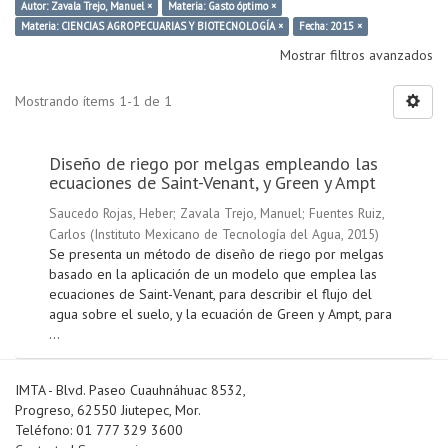
Autor: Zavala Trejo, Manuel ×
Materia: Gasto óptimo ×
Materia: CIENCIAS AGROPECUARIAS Y BIOTECNOLOGÍA ×
Fecha: 2015 ×
Mostrar filtros avanzados
Mostrando ítems 1-1 de 1
Diseño de riego por melgas empleando las
ecuaciones de Saint-Venant, y Green y Ampt
Saucedo Rojas, Heber
;
Zavala Trejo, Manuel
;
Fuentes Ruiz,
Carlos
(
Instituto Mexicano de Tecnología del Agua
,
2015
)
Se presenta un método de diseño de riego por melgas
basado en la aplicación de un modelo que emplea las
ecuaciones de Saint-Venant, para describir el flujo del
agua sobre el suelo, y la ecuación de Green y Ampt, para
...
IMTA - Blvd. Paseo Cuauhnáhuac 8532,
Progreso, 62550 Jiutepec, Mor.
Teléfono: 01 777 329 3600