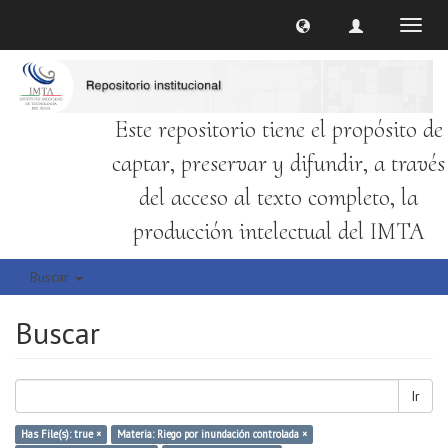
Cambi
naveg
Este repositorio tiene el propósito de
captar, preservar y difundir, a través
del acceso al texto completo, la
producción intelectual del IMTA
Buscar
Buscar
Ir
Has File(s): true ×
Materia: Riego por inundación controlada ×