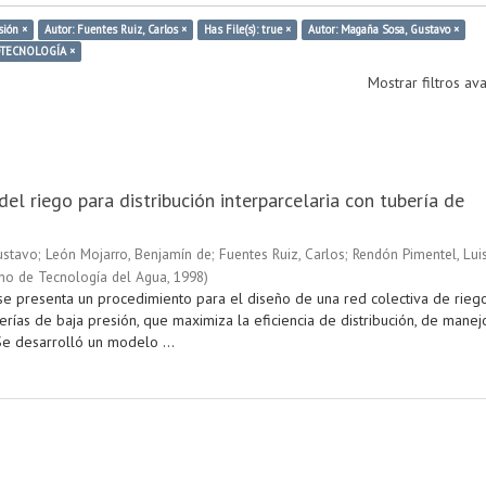
sión ×
Autor: Fuentes Ruiz, Carlos ×
Has File(s): true ×
Autor: Magaña Sosa, Gustavo ×
OTECNOLOGÍA ×
Mostrar filtros a
del riego para distribución interparcelaria con tubería de
ustavo
;
León Mojarro, Benjamín de
;
Fuentes Ruiz, Carlos
;
Rendón Pimentel, Lui
ano de Tecnología del Agua
,
1998
)
 se presenta un procedimiento para el diseño de una red colectiva de rieg
rías de baja presión, que maximiza la eficiencia de distribución, de manej
. Se desarrolló un modelo ...