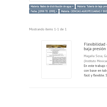
Materia: Redes de distribución de agua ×
Materia: Tubería de baja pre
Fecha: [1998 TO 1999] ×
Materia: CIENCIAS AGROPECUARIAS Y BI
Mostrando ítems 1-1 de 1
Flexibilidad 
baja presión
Magaña Sosa, G
(
Instituto Mexic
En este trabajo
con base en tube
fácil y flexible