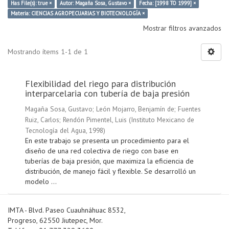
Has File(s): true ×
Autor: Magaña Sosa, Gustavo ×
Fecha: [1998 TO 1999] ×
Materia: CIENCIAS AGROPECUARIAS Y BIOTECNOLOGÍA ×
Mostrar filtros avanzados
Mostrando ítems 1-1 de 1
Flexibilidad del riego para distribución
interparcelaria con tubería de baja presión
Magaña Sosa, Gustavo
;
León Mojarro, Benjamín de
;
Fuentes
Ruiz, Carlos
;
Rendón Pimentel, Luis
(
Instituto Mexicano de
Tecnología del Agua
,
1998
)
En este trabajo se presenta un procedimiento para el
diseño de una red colectiva de riego con base en
tuberías de baja presión, que maximiza la eficiencia de
distribución, de manejo fácil y flexible. Se desarrolló un
modelo ...
IMTA - Blvd. Paseo Cuauhnáhuac 8532,
Progreso, 62550 Jiutepec, Mor.