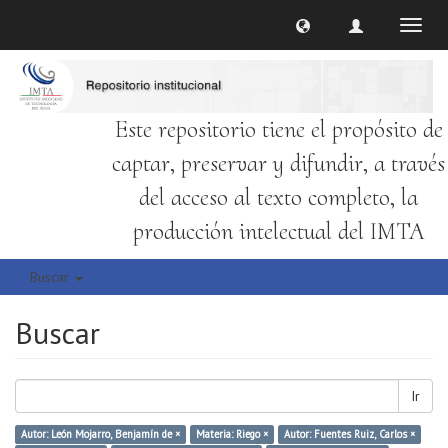
Cambi
naveg
Este repositorio tiene el propósito de
captar, preservar y difundir, a través
del acceso al texto completo, la
producción intelectual del IMTA
Buscar
Buscar
Ir
Autor: León Mojarro, Benjamín de ×
Materia: Riego ×
Autor: Fuentes Ruiz, Carlos ×