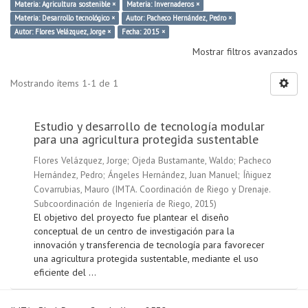
Materia: Agricultura sostenible ×
Materia: Invernaderos ×
Materia: Desarrollo tecnológico ×
Autor: Pacheco Hernández, Pedro ×
Autor: Flores Velázquez, Jorge ×
Fecha: 2015 ×
Mostrar filtros avanzados
Mostrando ítems 1-1 de 1
Estudio y desarrollo de tecnología modular
para una agricultura protegida sustentable
Flores Velázquez, Jorge
;
Ojeda Bustamante, Waldo
;
Pacheco
Hernández, Pedro
;
Ángeles Hernández, Juan Manuel
;
Íñiguez
Covarrubias, Mauro
(
IMTA. Coordinación de Riego y Drenaje.
Subcoordinación de Ingeniería de Riego
,
2015
)
El objetivo del proyecto fue plantear el diseño
conceptual de un centro de investigación para la
innovación y transferencia de tecnología para favorecer
una agricultura protegida sustentable, mediante el uso
eficiente del ...