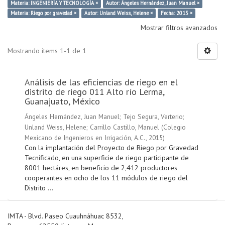
Materia: INGENIERÍA Y TECNOLOGÍA ×
Autor: Ángeles Hernández, Juan Manuel ×
Materia: Riego por gravedad ×
Autor: Unland Weiss, Helene ×
Fecha: 2015 ×
Mostrar filtros avanzados
Mostrando ítems 1-1 de 1
Análisis de las eficiencias de riego en el
distrito de riego 011 Alto río Lerma,
Guanajuato, México
Ángeles Hernández, Juan Manuel
;
Tejo Segura, Verterio
;
Unland Weiss, Helene
;
Carrillo Castillo, Manuel
(
Colegio
Mexicano de Ingenieros en Irrigación, A.C.
,
2015
)
Con la implantación del Proyecto de Riego por Gravedad
Tecnificado, en una superficie de riego participante de
8001 hectáres, en beneficio de 2,412 productores
cooperantes en ocho de los 11 módulos de riego del
Distrito ...
IMTA - Blvd. Paseo Cuauhnáhuac 8532,