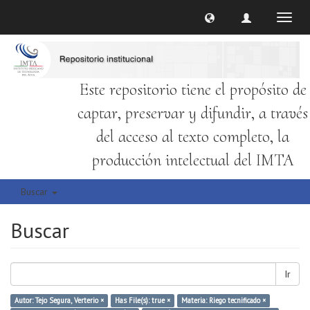
Cambi
naveg
Este repositorio tiene el propósito de
captar, preservar y difundir, a través
del acceso al texto completo, la
producción intelectual del IMTA
Buscar
Buscar
Ir
Autor: Tejo Segura, Verterio ×
Has File(s): true ×
Materia: Riego tecnificado ×