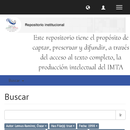
Cambi
naveg
Este repositorio tiene el propósito de
captar, preservar y difundir, a través
del acceso al texto completo, la
producción intelectual del IMTA
Buscar
Buscar
Ir
Autor: Lemus Ramírez, Óscar ×
Has File(s): true ×
Fecha: 1998 ×