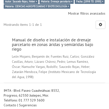
Autor: Saucedo Rojas, Heber ×
Materia: Drenaje parcelario ×
Fecha: [1998 TO 1999] ×
Materia: CIENCIAS AGROPECUARIAS Y BIOTECNOLOGÍA ×
Mostrar filtros avanzados
Mostrando ítems 1-1 de 1
Manual de diseño e instalación de drenaje
parcelario en zonas áridas y semiáridas bajo
riego
León Mojarro, Benjamín de
;
Fuentes Ruiz, Carlos
;
González
Casillas, Arturo
;
Lázaro Chávez, Pedro
;
Lemus Ramírez,
Óscar
;
Namuche Vargas, Rodolfo
;
Saucedo Rojas, Heber
;
Zataráin Mendoza, Felipe
(
Instituto Mexicano de Tecnología
del Agua
,
1998
)
IMTA - Blvd. Paseo Cuauhnáhuac 8532,
Progreso, 62550 Jiutepec, Mor.
Teléfono: 01 777 329 3600
Contacto
|
Sugerencias