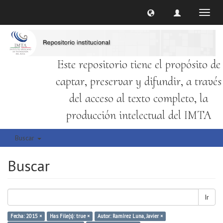
Cambi
naveg
Este repositorio tiene el propósito de
captar, preservar y difundir, a través
del acceso al texto completo, la
producción intelectual del IMTA
Buscar
Buscar
Ir
Fecha: 2015 ×
Has File(s): true ×
Autor: Ramírez Luna, Javier ×