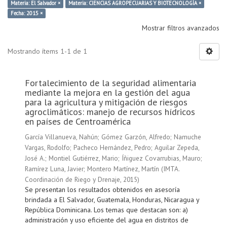
Materia: El Salvador ×
Materia: CIENCIAS AGROPECUARIAS Y BIOTECNOLOGÍA ×
Fecha: 2015 ×
Mostrar filtros avanzados
Mostrando ítems 1-1 de 1
Fortalecimiento de la seguridad alimentaria
mediante la mejora en la gestión del agua
para la agricultura y mitigación de riesgos
agroclimáticos: manejo de recursos hídricos
en países de Centroamérica
García Villanueva, Nahún
;
Gómez Garzón, Alfredo
;
Namuche
Vargas, Rodolfo
;
Pacheco Hernández, Pedro
;
Aguilar Zepeda,
José A.
;
Montiel Gutiérrez, Mario
;
Íñiguez Covarrubias, Mauro
;
Ramírez Luna, Javier
;
Montero Martínez, Martín
(
IMTA.
Coordinación de Riego y Drenaje
,
2015
)
Se presentan los resultados obtenidos en asesoría
brindada a El Salvador, Guatemala, Honduras, Nicaragua y
República Dominicana. Los temas que destacan son: a)
administración y uso eficiente del agua en distritos de