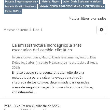
Materia: Evapotranspiración ×
Materia: Riego ×
Autor: Ojeda Bustamante, Waldo ×
Materia: Cambio climático ×
Materia: CIENCIAS AGROPECUARIAS Y BIOTECNOLOGÍA ×
Fecha: 2015 ×
Mostrar filtros avanzados
Mostrando ítems 1-1 de 1
La infraestructura hidroagrícola ante
escenarios del cambio climático
Íñiguez Covarrubias, Mauro
;
Ojeda Bustamante, Waldo
;
Díaz
Delgado, Carlos
(
Instituto Mexicano de Tecnología del Agua
,
2015
)
En este trabajo se presenta el desarrollo de una
metodología para evaluar la evapotranspiración
integrada de los cultivos, determinada para grandes
áreas de riego, con un patrón diversificado de cultivos,
con diferentes ...
IMTA - Blvd. Paseo Cuauhnáhuac 8532,