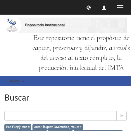
Cambi
naveg
Este repositorio tiene el propósito de
captar, preservar y difundir, a través
del acceso al texto completo, la
producción intelectual del IMTA
Buscar
Buscar
Ir
Has File(s): true ×
Autor: Íñiguez Covarrubias, Mauro ×