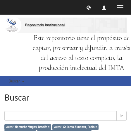
Cambi
naveg
Este repositorio tiene el propósito de
captar, preservar y difundir, a través
del acceso al texto completo, la
producción intelectual del IMTA
Buscar
Buscar
Ir
Autor: Namuche Vargas, Rodolfo ×
Autor: Gallardo Almanza, Pablo ×