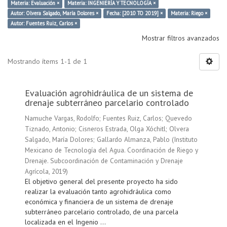
Materia: Evaluación ×
Materia: INGENIERÍA Y TECNOLOGÍA ×
Autor: Olvera Salgado, María Dolores ×
Fecha: [2010 TO 2019] ×
Materia: Riego ×
Autor: Fuentes Ruiz, Carlos ×
Mostrar filtros avanzados
Mostrando ítems 1-1 de 1
Evaluación agrohidráulica de un sistema de
drenaje subterráneo parcelario controlado
Namuche Vargas, Rodolfo
;
Fuentes Ruiz, Carlos
;
Quevedo
Tiznado, Antonio
;
Cisneros Estrada, Olga Xóchitl
;
Olvera
Salgado, María Dolores
;
Gallardo Almanza, Pablo
(
Instituto
Mexicano de Tecnología del Agua. Coordinación de Riego y
Drenaje. Subcoordinación de Contaminación y Drenaje
Agrícola
,
2019
)
El objetivo general del presente proyecto ha sido
realizar la evaluación tanto agrohidráulica como
económica y financiera de un sistema de drenaje
subterráneo parcelario controlado, de una parcela
localizada en el Ingenio ...