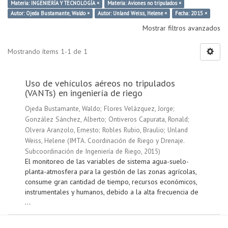
Materia: INGENIERÍA Y TECNOLOGÍA ×
Materia: Aviones no tripulados ×
Autor: Ojeda Bustamante, Waldo ×
Autor: Unland Weiss, Helene ×
Fecha: 2015 ×
Mostrar filtros avanzados
Mostrando ítems 1-1 de 1
Uso de vehículos aéreos no tripulados
(VANTs) en ingeniería de riego
Ojeda Bustamante, Waldo
;
Flores Velázquez, Jorge
;
González Sánchez, Alberto
;
Ontiveros Capurata, Ronald
;
Olvera Aranzolo, Ernesto
;
Robles Rubio, Braulio
;
Unland
Weiss, Helene
(
IMTA. Coordinación de Riego y Drenaje.
Subcoordinación de Ingeniería de Riego
,
2015
)
El monitoreo de las variables de sistema agua-suelo-
planta-atmosfera para la gestión de las zonas agrícolas,
consume gran cantidad de tiempo, recursos económicos,
instrumentales y humanos, debido a la alta frecuencia de
...