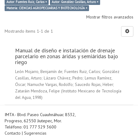
Autor: Fuentes Ruiz, Carlos ×
Autor: González Casillas, Arturo ×
Materia: CIENCIAS AGROPECUARIAS Y BIOTECNOLOGÍA ×
Mostrar filtros avanzados
Mostrando ítems 1-1 de 1
Manual de diseño e instalación de drenaje
parcelario en zonas áridas y semiáridas bajo
riego
León Mojarro, Benjamín de
;
Fuentes Ruiz, Carlos
;
González
Casillas, Arturo
;
Lázaro Chávez, Pedro
;
Lemus Ramírez,
Óscar
;
Namuche Vargas, Rodolfo
;
Saucedo Rojas, Heber
;
Zataráin Mendoza, Felipe
(
Instituto Mexicano de Tecnología
del Agua
,
1998
)
IMTA - Blvd. Paseo Cuauhnáhuac 8532,
Progreso, 62550 Jiutepec, Mor.
Teléfono: 01 777 329 3600
Contacto
|
Sugerencias