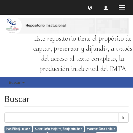
Cambi
naveg
Este repositorio tiene el propósito de
captar, preservar y difundir, a través
del acceso al texto completo, la
producción intelectual del IMTA
Buscar
Buscar
Ir
Has File(s): true ×
Autor: León Mojarro, Benjamín de ×
Materia: Zona árida ×