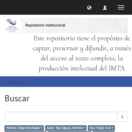
Cambi
naveg
Este repositorio tiene el propósito de
captar, preservar y difundir, a través
del acceso al texto completo, la
producción intelectual del IMTA
Buscar
Buscar
Ir
Materia: Riego tecnificado ×
Autor: Tejo Segura, Verterio ×
Has File(s): true ×