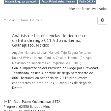
Materia: Riego por gravedad ×
Autor: Unland Weiss, Helene ×
Fecha: 2015 ×
Mostrar filtros avanzados
Mostrando ítems 1-1 de 1
Análisis de las eficiencias de riego en el
distrito de riego 011 Alto río Lerma,
Guanajuato, México
Ángeles Hernández, Juan Manuel
;
Tejo Segura, Verterio
;
Unland Weiss, Helene
;
Carrillo Castillo, Manuel
(
Colegio
Mexicano de Ingenieros en Irrigación, A.C.
,
2015
)
Con la implantación del Proyecto de Riego por Gravedad
Tecnificado, en una superficie de riego participante de
8001 hectáres, en beneficio de 2,412 productores
cooperantes en ocho de los 11 módulos de riego del
Distrito ...
IMTA - Blvd. Paseo Cuauhnáhuac 8532,
Progreso, 62550 Jiutepec, Mor.