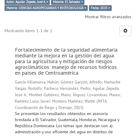
Autor: Aguilar Zepeda, José A. ×
Materia: El Salvador ×
Materia: CIENCIAS AGROPECUARIAS Y BIOTECNOLOGÍA ×
Fecha: 2015 ×
Mostrar filtros avanzados
Mostrando ítems 1-1 de 1
Fortalecimiento de la seguridad alimentaria
mediante la mejora en la gestión del agua
para la agricultura y mitigación de riesgos
agroclimáticos: manejo de recursos hídricos
en países de Centroamérica
García Villanueva, Nahún
;
Gómez Garzón, Alfredo
;
Namuche
Vargas, Rodolfo
;
Pacheco Hernández, Pedro
;
Aguilar Zepeda,
José A.
;
Montiel Gutiérrez, Mario
;
Íñiguez Covarrubias, Mauro
;
Ramírez Luna, Javier
;
Montero Martínez, Martín
(
IMTA.
Coordinación de Riego y Drenaje
,
2015
)
Se presentan los resultados obtenidos en asesoría
brindada a El Salvador, Guatemala, Honduras, Nicaragua y
República Dominicana. Los temas que destacan son: a)
administración y uso eficiente del agua en distritos de