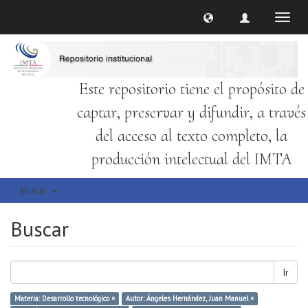
Cambi
naveg
Este repositorio tiene el propósito de
captar, preservar y difundir, a través
del acceso al texto completo, la
producción intelectual del IMTA
Buscar
Buscar
Ir
Materia: Desarrollo tecnológico ×
Autor: Ángeles Hernández, Juan Manuel ×