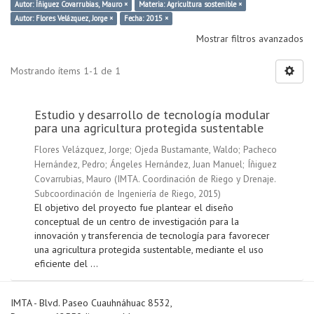
Autor: Íñiguez Covarrubias, Mauro ×
Materia: Agricultura sostenible ×
Autor: Flores Velázquez, Jorge ×
Fecha: 2015 ×
Mostrar filtros avanzados
Mostrando ítems 1-1 de 1
Estudio y desarrollo de tecnología modular
para una agricultura protegida sustentable
Flores Velázquez, Jorge
;
Ojeda Bustamante, Waldo
;
Pacheco
Hernández, Pedro
;
Ángeles Hernández, Juan Manuel
;
Íñiguez
Covarrubias, Mauro
(
IMTA. Coordinación de Riego y Drenaje.
Subcoordinación de Ingeniería de Riego
,
2015
)
El objetivo del proyecto fue plantear el diseño
conceptual de un centro de investigación para la
innovación y transferencia de tecnología para favorecer
una agricultura protegida sustentable, mediante el uso
eficiente del ...
IMTA - Blvd. Paseo Cuauhnáhuac 8532,