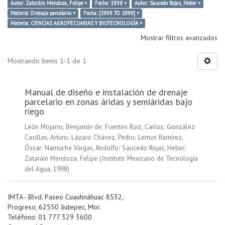
Autor: Zataráin Mendoza, Felipe ×
Fecha: 1998 ×
Autor: Saucedo Rojas, Heber ×
Materia: Drenaje parcelario ×
Fecha: [1998 TO 1999] ×
Materia: CIENCIAS AGROPECUARIAS Y BIOTECNOLOGÍA ×
Mostrar filtros avanzados
Mostrando ítems 1-1 de 1
Manual de diseño e instalación de drenaje
parcelario en zonas áridas y semiáridas bajo
riego
León Mojarro, Benjamín de
;
Fuentes Ruiz, Carlos
;
González
Casillas, Arturo
;
Lázaro Chávez, Pedro
;
Lemus Ramírez,
Óscar
;
Namuche Vargas, Rodolfo
;
Saucedo Rojas, Heber
;
Zataráin Mendoza, Felipe
(
Instituto Mexicano de Tecnología
del Agua
,
1998
)
IMTA - Blvd. Paseo Cuauhnáhuac 8532,
Progreso, 62550 Jiutepec, Mor.
Teléfono: 01 777 329 3600