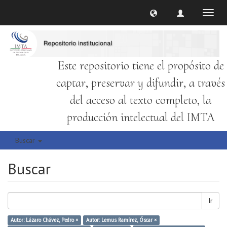
Cambi
naveg
Este repositorio tiene el propósito de
captar, preservar y difundir, a través
del acceso al texto completo, la
producción intelectual del IMTA
Buscar
Buscar
Ir
Autor: Lázaro Chávez, Pedro ×
Autor: Lemus Ramírez, Óscar ×