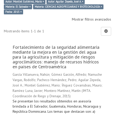
Autor: Montiel Gutiérrez, Mario ×
Autor: Aguilar Zepeda, José A. ×
Materia: El Salvador ×
Materia: CIENCIAS AGROPECUARIAS Y BIOTECNOLOGÍA ×
Fecha: 2015 ×
Mostrar filtros avanzados
Mostrando ítems 1-1 de 1
Fortalecimiento de la seguridad alimentaria
mediante la mejora en la gestión del agua
para la agricultura y mitigación de riesgos
agroclimáticos: manejo de recursos hídricos
en países de Centroamérica
García Villanueva, Nahún
;
Gómez Garzón, Alfredo
;
Namuche
Vargas, Rodolfo
;
Pacheco Hernández, Pedro
;
Aguilar Zepeda,
José A.
;
Montiel Gutiérrez, Mario
;
Íñiguez Covarrubias, Mauro
;
Ramírez Luna, Javier
;
Montero Martínez, Martín
(
IMTA.
Coordinación de Riego y Drenaje
,
2015
)
Se presentan los resultados obtenidos en asesoría
brindada a El Salvador, Guatemala, Honduras, Nicaragua y
República Dominicana. Los temas que destacan son: a)