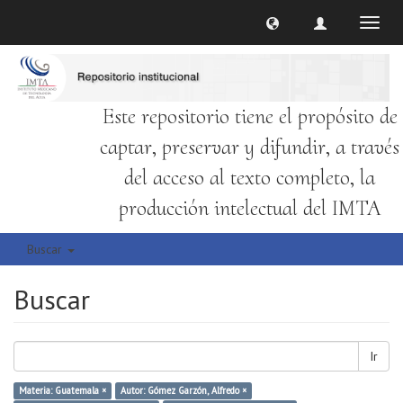
Cambi
naveg
Este repositorio tiene el propósito de
captar, preservar y difundir, a través
del acceso al texto completo, la
producción intelectual del IMTA
Buscar
Buscar
Ir
Materia: Guatemala ×
Autor: Gómez Garzón, Alfredo ×