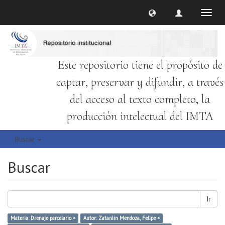
Cambi
naveg
Este repositorio tiene el propósito de
captar, preservar y difundir, a través
del acceso al texto completo, la
producción intelectual del IMTA
Buscar
Buscar
Ir
Materia: Drenaje parcelario ×
Autor: Zataráin Mendoza, Felipe ×