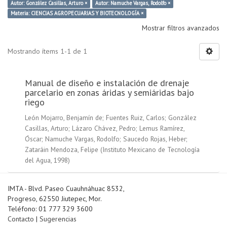
Autor: González Casillas, Arturo ×
Autor: Namuche Vargas, Rodolfo ×
Materia: CIENCIAS AGROPECUARIAS Y BIOTECNOLOGÍA ×
Mostrar filtros avanzados
Mostrando ítems 1-1 de 1
Manual de diseño e instalación de drenaje
parcelario en zonas áridas y semiáridas bajo
riego
León Mojarro, Benjamín de
;
Fuentes Ruiz, Carlos
;
González
Casillas, Arturo
;
Lázaro Chávez, Pedro
;
Lemus Ramírez,
Óscar
;
Namuche Vargas, Rodolfo
;
Saucedo Rojas, Heber
;
Zataráin Mendoza, Felipe
(
Instituto Mexicano de Tecnología
del Agua
,
1998
)
IMTA - Blvd. Paseo Cuauhnáhuac 8532,
Progreso, 62550 Jiutepec, Mor.
Teléfono: 01 777 329 3600
Contacto
|
Sugerencias