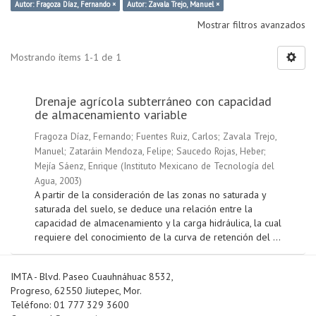
Autor: Fragoza Díaz, Fernando ×
Autor: Zavala Trejo, Manuel ×
Mostrar filtros avanzados
Mostrando ítems 1-1 de 1
Drenaje agrícola subterráneo con capacidad
de almacenamiento variable
Fragoza Díaz, Fernando
;
Fuentes Ruiz, Carlos
;
Zavala Trejo,
Manuel
;
Zataráin Mendoza, Felipe
;
Saucedo Rojas, Heber
;
Mejía Sáenz, Enrique
(
Instituto Mexicano de Tecnología del
Agua
,
2003
)
A partir de la consideración de las zonas no saturada y
saturada del suelo, se deduce una relación entre la
capacidad de almacenamiento y la carga hidráulica, la cual
requiere del conocimiento de la curva de retención del ...
IMTA - Blvd. Paseo Cuauhnáhuac 8532,
Progreso, 62550 Jiutepec, Mor.
Teléfono: 01 777 329 3600