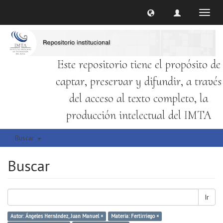
Cambi
naveg
Este repositorio tiene el propósito de
captar, preservar y difundir, a través
del acceso al texto completo, la
producción intelectual del IMTA
Buscar
Buscar
Ir
Autor: Ángeles Hernández, Juan Manuel ×
Materia: Fertirriego ×