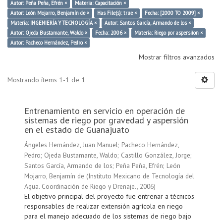
Autor: Peña Peña, Efrén ×
Materia: Capacitación ×
Autor: León Mojarro, Benjamín de ×
Has File(s): true ×
Fecha: [2000 TO 2009] ×
Materia: INGENIERÍA Y TECNOLOGÍA ×
Autor: Santos García, Armando de los ×
Autor: Ojeda Bustamante, Waldo ×
Fecha: 2006 ×
Materia: Riego por aspersiíon ×
Autor: Pacheco Hernández, Pedro ×
Mostrar filtros avanzados
Mostrando ítems 1-1 de 1
Entrenamiento en servicio en operación de
sistemas de riego por gravedad y aspersión
en el estado de Guanajuato
Ángeles Hernández, Juan Manuel
;
Pacheco Hernández,
Pedro
;
Ojeda Bustamante, Waldo
;
Castillo González, Jorge
;
Santos García, Armando de los
;
Peña Peña, Efrén
;
León
Mojarro, Benjamín de
(
Instituto Mexicano de Tecnología del
Agua. Coordinación de Riego y Drenaje.
,
2006
)
El objetivo principal del proyecto fue entrenar a técnicos
responsables de realizar extensión agrícola en riego
para el manejo adecuado de los sistemas de riego bajo