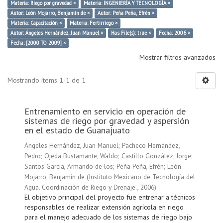
Materia: Riego por gravedad ×
Materia: INGENIERÍA Y TECNOLOGÍA ×
Autor: León Mojarro, Benjamín de ×
Autor: Peña Peña, Efrén ×
Materia: Capacitación ×
Materia: Fertirriego ×
Autor: Ángeles Hernández, Juan Manuel ×
Has File(s): true ×
Fecha: 2006 ×
Fecha: [2000 TO 2009] ×
Mostrar filtros avanzados
Mostrando ítems 1-1 de 1
Entrenamiento en servicio en operación de
sistemas de riego por gravedad y aspersión
en el estado de Guanajuato
Ángeles Hernández, Juan Manuel
;
Pacheco Hernández,
Pedro
;
Ojeda Bustamante, Waldo
;
Castillo González, Jorge
;
Santos García, Armando de los
;
Peña Peña, Efrén
;
León
Mojarro, Benjamín de
(
Instituto Mexicano de Tecnología del
Agua. Coordinación de Riego y Drenaje.
,
2006
)
El objetivo principal del proyecto fue entrenar a técnicos
responsables de realizar extensión agrícola en riego
para el manejo adecuado de los sistemas de riego bajo