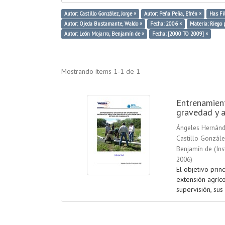
Autor: Castillo González, Jorge ×
Autor: Peña Peña, Efrén ×
Has Fil
Autor: Ojeda Bustamante, Waldo ×
Fecha: 2006 ×
Materia: Riego 
Autor: León Mojarro, Benjamín de ×
Fecha: [2000 TO 2009] ×
Mostrando ítems 1-1 de 1
Entrenamient
gravedad y a
Ángeles Hernánd
Castillo Gonzále
Benjamín de
(
Ins
2006
)
El objetivo prin
extensión agríc
supervisión, sus