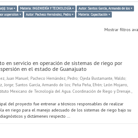
e(s): true ×
Materia: INGENIERÍA Y TECNOLOGÍA ×
Autor: Santos García, Armando de los ×
por aspersiíon ×
Autor: Pacheco Hernández, Pedro ×
Materia: Capacitación ×
Mostrar filtros a
o en servicio en operación de sistemas de riego por
spersión en el estado de Guanajuato
ez, Juan Manuel
;
Pacheco Hernández, Pedro
;
Ojeda Bustamante, Waldo
;
z, Jorge
;
Santos García, Armando de los
;
Peña Peña, Efrén
;
León Mojarro,
tituto Mexicano de Tecnología del Agua. Coordinación de Riego y Drenaje.
,
cipal del proyecto fue entrenar a técnicos responsables de realizar
ola en riego para el manejo adecuado de los sistemas de riego bajo su
 diagnósticos y dictámenes respecto ...