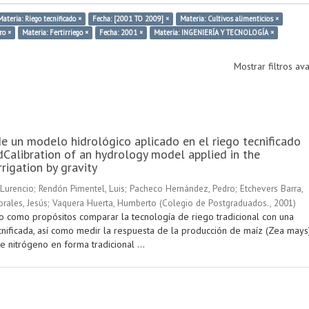
Materia: Riego tecnificado ×
Fecha: [2001 TO 2009] ×
Materia: Cultivos alimenticios ×
ro ×
Materia: Fertirriego ×
Fecha: 2001 ×
Materia: INGENIERÍA Y TECNOLOGÍA ×
Mostrar filtros a
de un modelo hidrológico aplicado en el riego tecnificado
Calibration of an hydrology model applied in the
rigation by gravity
Lurencio
;
Rendón Pimentel, Luis
;
Pacheco Hernández, Pedro
;
Etchevers Barra,
rales, Jesús
;
Vaquera Huerta, Humberto
(
Colegio de Postgraduados.
,
2001
)
vo como propósitos comparar la tecnología de riego tradicional con una
nificada, así como medir la respuesta de la producción de maíz (Zea mays
de nitrógeno en forma tradicional ...