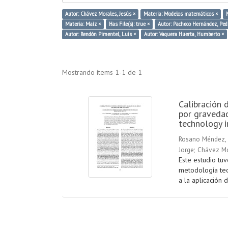
Autor: Chávez Morales, Jesús ×
Materia: Modelos matemáticos ×
Materia: Maíz ×
Has File(s): true ×
Autor: Pacheco Hernández, Ped
Autor: Rendón Pimentel, Luis ×
Autor: Vaquera Huerta, Humberto ×
Mostrando ítems 1-1 de 1
Calibración 
por gravedad
technology ir
Rosano Méndez, 
Jorge
;
Chávez Mo
Este estudio tu
metodología tec
a la aplicación 