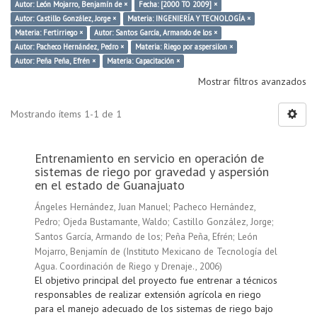
Autor: León Mojarro, Benjamín de ×
Fecha: [2000 TO 2009] ×
Autor: Castillo González, Jorge ×
Materia: INGENIERÍA Y TECNOLOGÍA ×
Materia: Fertirriego ×
Autor: Santos García, Armando de los ×
Autor: Pacheco Hernández, Pedro ×
Materia: Riego por aspersiíon ×
Autor: Peña Peña, Efrén ×
Materia: Capacitación ×
Mostrar filtros avanzados
Mostrando ítems 1-1 de 1
Entrenamiento en servicio en operación de
sistemas de riego por gravedad y aspersión
en el estado de Guanajuato
Ángeles Hernández, Juan Manuel
;
Pacheco Hernández,
Pedro
;
Ojeda Bustamante, Waldo
;
Castillo González, Jorge
;
Santos García, Armando de los
;
Peña Peña, Efrén
;
León
Mojarro, Benjamín de
(
Instituto Mexicano de Tecnología del
Agua. Coordinación de Riego y Drenaje.
,
2006
)
El objetivo principal del proyecto fue entrenar a técnicos
responsables de realizar extensión agrícola en riego
para el manejo adecuado de los sistemas de riego bajo