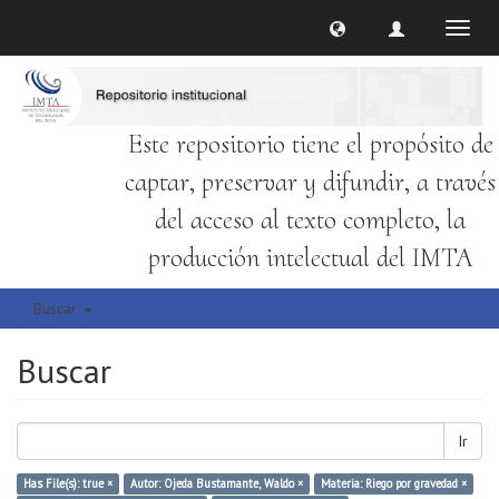
Cambi
naveg
Este repositorio tiene el propósito de
captar, preservar y difundir, a través
del acceso al texto completo, la
producción intelectual del IMTA
Buscar
Buscar
Ir
Has File(s): true ×
Autor: Ojeda Bustamante, Waldo ×
Materia: Riego por gravedad ×