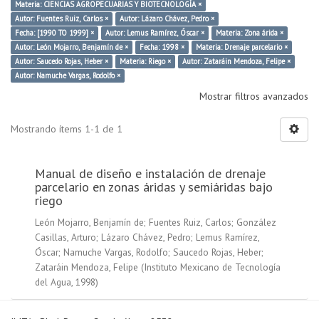
Materia: CIENCIAS AGROPECUARIAS Y BIOTECNOLOGÍA ×
Autor: Fuentes Ruiz, Carlos ×
Autor: Lázaro Chávez, Pedro ×
Fecha: [1990 TO 1999] ×
Autor: Lemus Ramírez, Óscar ×
Materia: Zona árida ×
Autor: León Mojarro, Benjamín de ×
Fecha: 1998 ×
Materia: Drenaje parcelario ×
Autor: Saucedo Rojas, Heber ×
Materia: Riego ×
Autor: Zataráin Mendoza, Felipe ×
Autor: Namuche Vargas, Rodolfo ×
Mostrar filtros avanzados
Mostrando ítems 1-1 de 1
Manual de diseño e instalación de drenaje
parcelario en zonas áridas y semiáridas bajo
riego
León Mojarro, Benjamín de
;
Fuentes Ruiz, Carlos
;
González
Casillas, Arturo
;
Lázaro Chávez, Pedro
;
Lemus Ramírez,
Óscar
;
Namuche Vargas, Rodolfo
;
Saucedo Rojas, Heber
;
Zataráin Mendoza, Felipe
(
Instituto Mexicano de Tecnología
del Agua
,
1998
)