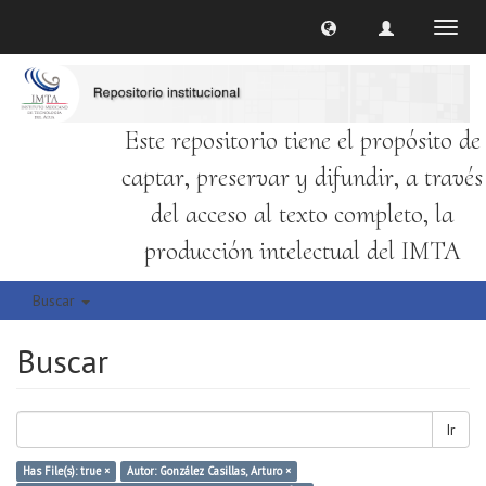
Cambi
naveg
Este repositorio tiene el propósito de
captar, preservar y difundir, a través
del acceso al texto completo, la
producción intelectual del IMTA
Buscar
Buscar
Ir
Has File(s): true ×
Autor: González Casillas, Arturo ×