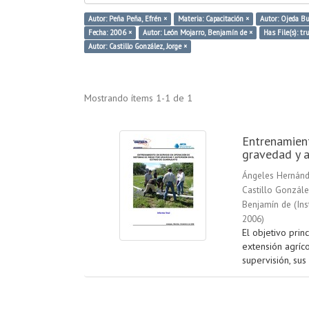
Autor: Peña Peña, Efrén ×
Materia: Capacitación ×
Autor: Ojeda B
Fecha: 2006 ×
Autor: León Mojarro, Benjamín de ×
Has File(s): tr
Autor: Castillo González, Jorge ×
Mostrando ítems 1-1 de 1
Entrenamient
gravedad y a
Ángeles Hernánd
Castillo Gonzále
Benjamín de
(
Ins
2006
)
El objetivo prin
extensión agríc
supervisión, sus