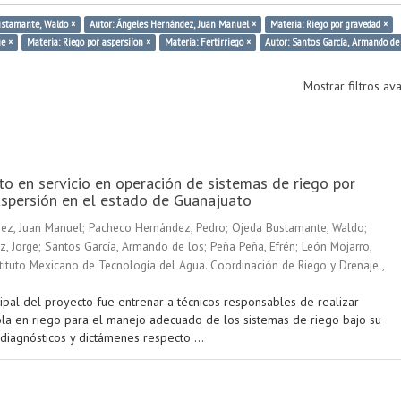
ustamante, Waldo ×
Autor: Ángeles Hernández, Juan Manuel ×
Materia: Riego por gravedad ×
ue ×
Materia: Riego por aspersiíon ×
Materia: Fertirriego ×
Autor: Santos García, Armando de 
Mostrar filtros a
o en servicio en operación de sistemas de riego por
spersión en el estado de Guanajuato
ez, Juan Manuel
;
Pacheco Hernández, Pedro
;
Ojeda Bustamante, Waldo
;
z, Jorge
;
Santos García, Armando de los
;
Peña Peña, Efrén
;
León Mojarro,
tituto Mexicano de Tecnología del Agua. Coordinación de Riego y Drenaje.
,
cipal del proyecto fue entrenar a técnicos responsables de realizar
ola en riego para el manejo adecuado de los sistemas de riego bajo su
 diagnósticos y dictámenes respecto ...