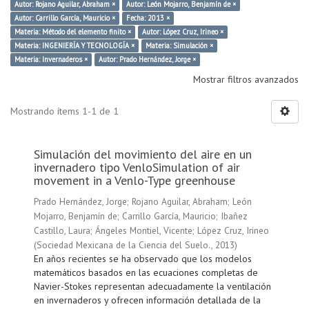
Autor: Rojano Aguilar, Abraham ×
Autor: León Mojarro, Benjamín de ×
Autor: Carrillo García, Mauricio ×
Fecha: 2013 ×
Materia: Método del elemento finito ×
Autor: López Cruz, Irineo ×
Materia: INGENIERÍA Y TECNOLOGÍA ×
Materia: Simulación ×
Materia: Invernaderos ×
Autor: Prado Hernández, Jorge ×
Mostrar filtros avanzados
Mostrando ítems 1-1 de 1
Simulación del movimiento del aire en un
invernadero tipo VenloSimulation of air
movement in a Venlo-Type greenhouse
Prado Hernández, Jorge
;
Rojano Aguilar, Abraham
;
León
Mojarro, Benjamín de
;
Carrillo García, Mauricio
;
Ibañez
Castillo, Laura
;
Ángeles Montiel, Vicente
;
López Cruz, Irineo
(
Sociedad Mexicana de la Ciencia del Suelo.
,
2013
)
En años recientes se ha observado que los modelos
matemáticos basados en las ecuaciones completas de
Navier-Stokes representan adecuadamente la ventilación
en invernaderos y ofrecen información detallada de la