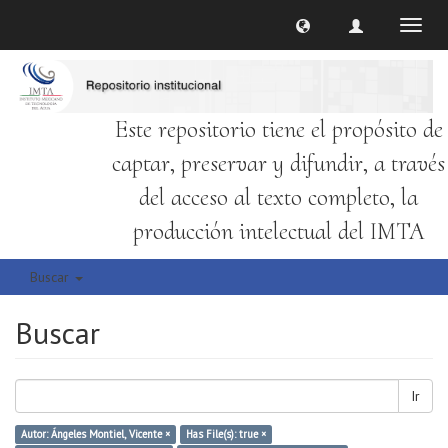
Cambi
naveg
Este repositorio tiene el propósito de
captar, preservar y difundir, a través
del acceso al texto completo, la
producción intelectual del IMTA
Buscar
Buscar
Ir
Autor: Ángeles Montiel, Vicente ×
Has File(s): true ×