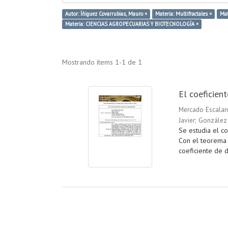
Autor: Íñiguez Covarrubias, Mauro ×
Materia: Multifractales ×
Mat
Materia: CIENCIAS AGROPECUARIAS Y BIOTECNOLOGÍA ×
Mostrando ítems 1-1 de 1
El coeficien
Mercado Escalan
Javier
;
González 
Se estudia el co
Con el teorema d
coeficiente de d