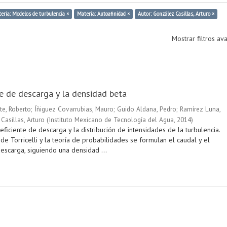
eria: Modelos de turbulencia ×
Materia: Autoafinidad ×
Autor: González Casillas, Arturo ×
Mostrar filtros a
te de descarga y la densidad beta
te, Roberto
;
Íñiguez Covarrubias, Mauro
;
Guido Aldana, Pedro
;
Ramírez Luna,
Casillas, Arturo
(
Instituto Mexicano de Tecnología del Agua
,
2014
)
eficiente de descarga y la distribución de intensidades de la turbulencia.
e Torricelli y la teoría de probabilidades se formulan el caudal y el
escarga, siguiendo una densidad ...