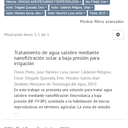
Materia: CIENCIAS AGROPECUARIAS Y BIOTECNOLOGÍA ×
Has File(s): true ×
Autor: Delgado Quezada, Emir ×
Autor: Calderón Mólgora, César ×
Autor: Morales García, Alan ×
Autor: Ramírez Luna, Javier ×
Fecha: 2015 ×
Mostrar filtros avanzados
Mostrando ítems 1-1 de 1
Tratamiento de agua salobre mediante
nanofiltración solar a baja presión para
irrigación
Flores Prieto, José
;
Ramírez Luna, Javier
;
Calderón Mólgora,
César
;
Delgado Quezada, Emir
;
Morales García, Alan
(
Instituto Mexicano de Tecnología del Agua
,
2015
)
En este trabajo se presenta una solución para tratar agua
salobre mediante nanofiltración fotovoltaica a baja
presión (NF-FV-BP), orientada a la habilitación de tierras
improductivas en términos agrícolas. La zona de estudio
...