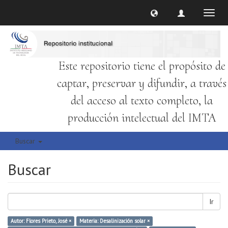
Cambi
naveg
Este repositorio tiene el propósito de
captar, preservar y difundir, a través
del acceso al texto completo, la
producción intelectual del IMTA
Buscar
Buscar
Ir
Autor: Flores Prieto, José ×
Materia: Desalinización solar ×