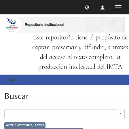
Cambi
naveg
Este repositorio tiene el propósito de
captar, preservar y difundir, a través
del acceso al texto completo, la
producción intelectual del IMTA
Buscar
Buscar
Ir
Autor: Fuentes Ruiz, Carlos ×