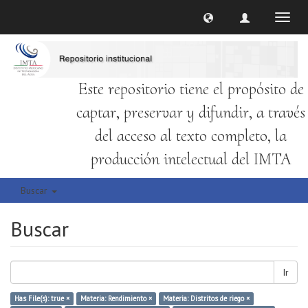
Cambi
naveg
Este repositorio tiene el propósito de
captar, preservar y difundir, a través
del acceso al texto completo, la
producción intelectual del IMTA
Buscar
Buscar
Ir
Has File(s): true ×
Materia: Rendimiento ×
Materia: Distritos de riego ×