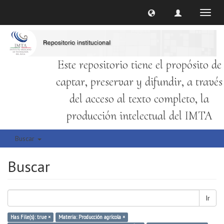
Cambi
naveg
Este repositorio tiene el propósito de
captar, preservar y difundir, a través
del acceso al texto completo, la
producción intelectual del IMTA
Buscar
Buscar
Ir
Has File(s): true ×
Materia: Producción agrícola ×