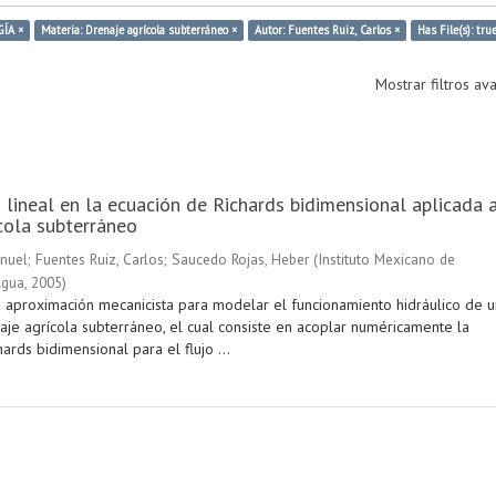
ÍA ×
Materia: Drenaje agrícola subterráneo ×
Autor: Fuentes Ruiz, Carlos ×
Has File(s): tru
Mostrar filtros a
 lineal en la ecuación de Richards bidimensional aplicada 
cola subterráneo
anuel
;
Fuentes Ruiz, Carlos
;
Saucedo Rojas, Heber
(
Instituto Mexicano de
Agua
,
2005
)
 aproximación mecanicista para modelar el funcionamiento hidráulico de u
aje agrícola subterráneo, el cual consiste en acoplar numéricamente la
ards bidimensional para el flujo ...