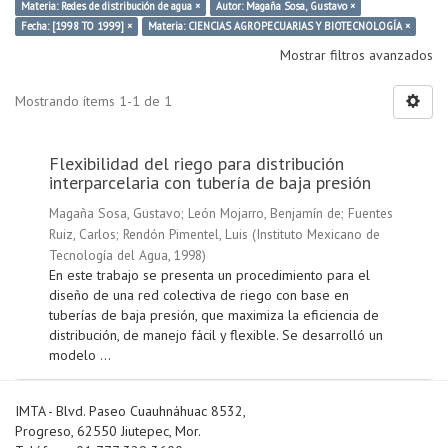
Materia: Redes de distribución de agua ×
Autor: Magaña Sosa, Gustavo ×
Fecha: [1998 TO 1999] ×
Materia: CIENCIAS AGROPECUARIAS Y BIOTECNOLOGÍA ×
Mostrar filtros avanzados
Mostrando ítems 1-1 de 1
Flexibilidad del riego para distribución
interparcelaria con tubería de baja presión
Magaña Sosa, Gustavo
;
León Mojarro, Benjamín de
;
Fuentes
Ruiz, Carlos
;
Rendón Pimentel, Luis
(
Instituto Mexicano de
Tecnología del Agua
,
1998
)
En este trabajo se presenta un procedimiento para el
diseño de una red colectiva de riego con base en
tuberías de baja presión, que maximiza la eficiencia de
distribución, de manejo fácil y flexible. Se desarrolló un
modelo ...
IMTA - Blvd. Paseo Cuauhnáhuac 8532,
Progreso, 62550 Jiutepec, Mor.