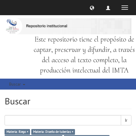
Cambi
naveg
Este repositorio tiene el propósito de
captar, preservar y difundir, a través
del acceso al texto completo, la
producción intelectual del IMTA
Buscar
Buscar
Ir
Materia: Riego ×
Materia: Diseño de tuberías ×