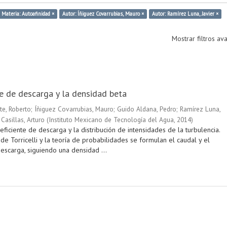
Materia: Autoafinidad ×
Autor: Íñiguez Covarrubias, Mauro ×
Autor: Ramírez Luna, Javier ×
Mostrar filtros a
te de descarga y la densidad beta
te, Roberto
;
Íñiguez Covarrubias, Mauro
;
Guido Aldana, Pedro
;
Ramírez Luna,
Casillas, Arturo
(
Instituto Mexicano de Tecnología del Agua
,
2014
)
eficiente de descarga y la distribución de intensidades de la turbulencia.
e Torricelli y la teoría de probabilidades se formulan el caudal y el
escarga, siguiendo una densidad ...