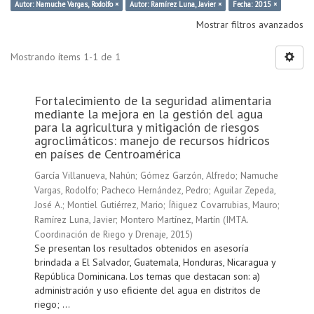
Autor: Namuche Vargas, Rodolfo ×
Autor: Ramírez Luna, Javier ×
Fecha: 2015 ×
Mostrar filtros avanzados
Mostrando ítems 1-1 de 1
Fortalecimiento de la seguridad alimentaria
mediante la mejora en la gestión del agua
para la agricultura y mitigación de riesgos
agroclimáticos: manejo de recursos hídricos
en países de Centroamérica
García Villanueva, Nahún
;
Gómez Garzón, Alfredo
;
Namuche
Vargas, Rodolfo
;
Pacheco Hernández, Pedro
;
Aguilar Zepeda,
José A.
;
Montiel Gutiérrez, Mario
;
Íñiguez Covarrubias, Mauro
;
Ramírez Luna, Javier
;
Montero Martínez, Martín
(
IMTA.
Coordinación de Riego y Drenaje
,
2015
)
Se presentan los resultados obtenidos en asesoría
brindada a El Salvador, Guatemala, Honduras, Nicaragua y
República Dominicana. Los temas que destacan son: a)
administración y uso eficiente del agua en distritos de
riego; ...