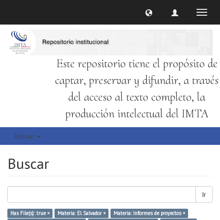
Cambi
naveg
Este repositorio tiene el propósito de
captar, preservar y difundir, a través
del acceso al texto completo, la
producción intelectual del IMTA
Buscar
Buscar
Ir
Has File(s): true ×
Materia: El Salvador ×
Materia: Informes de proyectos ×