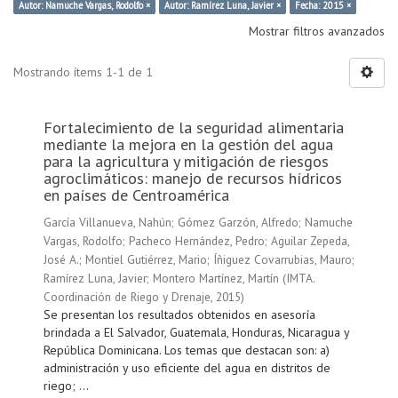
Autor: Namuche Vargas, Rodolfo ×
Autor: Ramírez Luna, Javier ×
Fecha: 2015 ×
Mostrar filtros avanzados
Mostrando ítems 1-1 de 1
Fortalecimiento de la seguridad alimentaria
mediante la mejora en la gestión del agua
para la agricultura y mitigación de riesgos
agroclimáticos: manejo de recursos hídricos
en países de Centroamérica
García Villanueva, Nahún
;
Gómez Garzón, Alfredo
;
Namuche
Vargas, Rodolfo
;
Pacheco Hernández, Pedro
;
Aguilar Zepeda,
José A.
;
Montiel Gutiérrez, Mario
;
Íñiguez Covarrubias, Mauro
;
Ramírez Luna, Javier
;
Montero Martínez, Martín
(
IMTA.
Coordinación de Riego y Drenaje
,
2015
)
Se presentan los resultados obtenidos en asesoría
brindada a El Salvador, Guatemala, Honduras, Nicaragua y
República Dominicana. Los temas que destacan son: a)
administración y uso eficiente del agua en distritos de
riego; ...