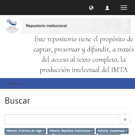
Cambi
naveg
Este repositorio tiene el propósito de
captar, preservar y difundir, a través
del acceso al texto completo, la
producción intelectual del IMTA
Buscar
Buscar
Ir
Materia: Distritos de riego ×
Materia: República Dominicana ×
Materia: Guatemala ×