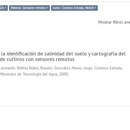
ÍA ×
Materia: Sensores remotos ×
Autor: Cisneros Estrada, Xóchitl ×
Mostrar filtros a
la identificación de salinidad del suelo y cartografía del
de cultivos con sensores remotos
 Leonardo
;
Robles Rubio, Braulio
;
González Meraz, Jorge
;
Cisneros Estrada,
o Mexicano de Tecnología del Agua
,
2003
)