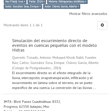
Has File(s): true ×
Fecha: 2016 ×
Materia: Hidrogramas sintéticos ×
Autor: González Sosa, Enrique ×
Autor: Chávez García, Alberto ×
Mostrar filtros avanzados
Mostrando ítems 1-1 de 1
Simulación del escurrimiento directo de
eventos en cuencas pequeñas con el modelo
Hidras
Quevedo Tiznado, Antonio
;
Mobayed Khodr, Nabil
;
Fuentes
Ruiz, Carlos
;
González Sosa, Enrique
;
Chávez García, Alberto
(
Colegio de Postgraduados.
,
2016
)
El escurrimiento directo es el efecto integrado de la
lluvia, intercepción, evapotranspiración, infiltración y el
escurrimiento en lámina sobre el terreno, en un punto
específico de una cuenca. La conversión de las lluvias ...
IMTA - Blvd. Paseo Cuauhnáhuac 8532,
Progreso, 62550 Jiutepec, Mor.