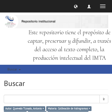
Cambi
naveg
Este repositorio tiene el propósito de
captar, preservar y difundir, a través
del acceso al texto completo, la
producción intelectual del IMTA
Buscar
Buscar
Ir
Autor: Quevedo Tiznado, Antonio ×
Materia: Calibración de hidrogramas ×