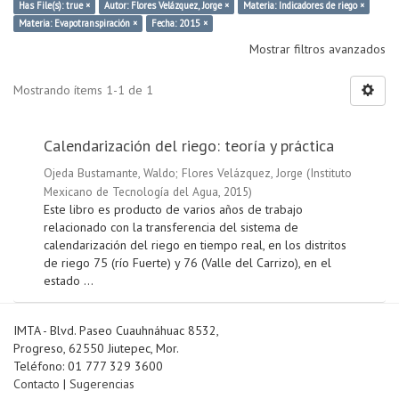
Has File(s): true ×
Autor: Flores Velázquez, Jorge ×
Materia: Indicadores de riego ×
Materia: Evapotranspiración ×
Fecha: 2015 ×
Mostrar filtros avanzados
Mostrando ítems 1-1 de 1
Calendarización del riego: teoría y práctica
Ojeda Bustamante, Waldo
;
Flores Velázquez, Jorge
(
Instituto
Mexicano de Tecnología del Agua
,
2015
)
Este libro es producto de varios años de trabajo
relacionado con la transferencia del sistema de
calendarización del riego en tiempo real, en los distritos
de riego 75 (río Fuerte) y 76 (Valle del Carrizo), en el
estado ...
IMTA - Blvd. Paseo Cuauhnáhuac 8532,
Progreso, 62550 Jiutepec, Mor.
Teléfono: 01 777 329 3600
Contacto
|
Sugerencias