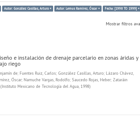
Autor: González Casillas, Arturo ×
Autor: Lemus Ramírez, Óscar ×
Fecha: [1998 TO 1999] ×
Mostrar filtros a
seño e instalación de drenaje parcelario en zonas áridas y
ajo riego
enjamín de
;
Fuentes Ruiz, Carlos
;
González Casillas, Arturo
;
Lázaro Chávez,
írez, Óscar
;
Namuche Vargas, Rodolfo
;
Saucedo Rojas, Heber
;
Zataráin
(
Instituto Mexicano de Tecnología del Agua
,
1998
)