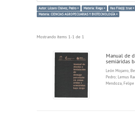
Autor: Lázaro Chávez, Pedro ×
Materia: Riego ×
Has File(s): true ×
Materia: CIENCIAS AGROPECUARIAS Y BIOTECNOLOGÍA ×
Mostrando ítems 1-1 de 1
Manual de di
semiáridas b
León Mojarro, B
Pedro
;
Lemus Ram
Mendoza, Felipe