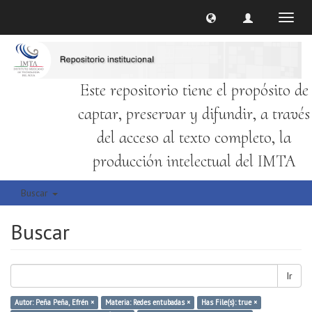
Cambi
naveg
Este repositorio tiene el propósito de
captar, preservar y difundir, a través
del acceso al texto completo, la
producción intelectual del IMTA
Buscar
Buscar
Ir
Autor: Peña Peña, Efrén ×
Materia: Redes entubadas ×
Has File(s): true ×