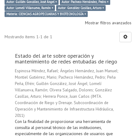
Autor: Guillén González, José Ángel ×
Autor: Pacheco Hernández, Pedro ×
Autor: Lomelí Villanueva, Ramón ×
Autor: González Casillas, Arturo ×
Materia: CIENCIAS AGROPECUARIAS Y BIOTECNOLOGÍA ×
Mostrar filtros avanzados
Mostrando ítems 1-1 de 1
Estado del arte sobre operación y
mantenimiento de redes entubadas de riego
Espinosa Méndez, Rafael
;
Ángeles Hernández, Juan Manuel
;
Montiel Gutiérrez, Mario
;
Pacheco Hernández, Pedro
;
Peña
Peña, Efrén
;
Guillén González, José Ángel
;
Lomelí
Villanueva, Ramón
;
Olvera Salgado, Dolores
;
González
Casillas, Arturo
;
Herrera Ponce, Juan Carlos
(
IMTA.
Coordinación de Riego y Drenaje. Subcoordinación de
Operación y Mantenimiento de Infraestructura Hidráulica
,
2011
)
Con la finalidad de proporcionar una herramienta de
consulta al personal técnico de las instituciones,
especialmente de las organizaciones de usuarios que