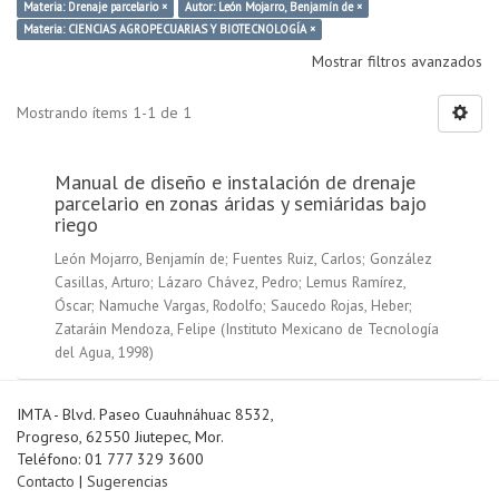
Materia: Drenaje parcelario ×
Autor: León Mojarro, Benjamín de ×
Materia: CIENCIAS AGROPECUARIAS Y BIOTECNOLOGÍA ×
Mostrar filtros avanzados
Mostrando ítems 1-1 de 1
Manual de diseño e instalación de drenaje
parcelario en zonas áridas y semiáridas bajo
riego
León Mojarro, Benjamín de
;
Fuentes Ruiz, Carlos
;
González
Casillas, Arturo
;
Lázaro Chávez, Pedro
;
Lemus Ramírez,
Óscar
;
Namuche Vargas, Rodolfo
;
Saucedo Rojas, Heber
;
Zataráin Mendoza, Felipe
(
Instituto Mexicano de Tecnología
del Agua
,
1998
)
IMTA - Blvd. Paseo Cuauhnáhuac 8532,
Progreso, 62550 Jiutepec, Mor.
Teléfono: 01 777 329 3600
Contacto
|
Sugerencias