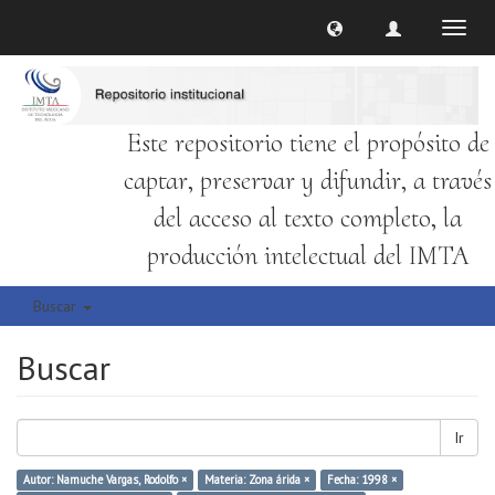
Cambi
naveg
Este repositorio tiene el propósito de
captar, preservar y difundir, a través
del acceso al texto completo, la
producción intelectual del IMTA
Buscar
Buscar
Ir
Autor: Namuche Vargas, Rodolfo ×
Materia: Zona árida ×
Fecha: 1998 ×