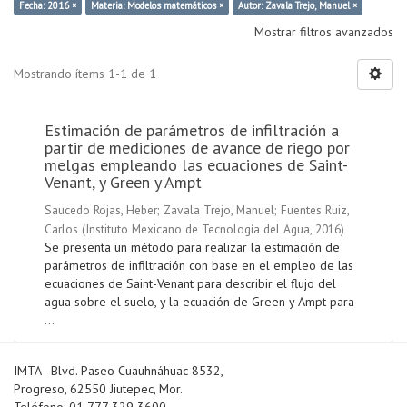
Fecha: 2016 ×
Materia: Modelos matemáticos ×
Autor: Zavala Trejo, Manuel ×
Mostrar filtros avanzados
Mostrando ítems 1-1 de 1
Estimación de parámetros de infiltración a
partir de mediciones de avance de riego por
melgas empleando las ecuaciones de Saint-
Venant, y Green y Ampt
Saucedo Rojas, Heber
;
Zavala Trejo, Manuel
;
Fuentes Ruiz,
Carlos
(
Instituto Mexicano de Tecnología del Agua
,
2016
)
Se presenta un método para realizar la estimación de
parámetros de infiltración con base en el empleo de las
ecuaciones de Saint-Venant para describir el flujo del
agua sobre el suelo, y la ecuación de Green y Ampt para
...
IMTA - Blvd. Paseo Cuauhnáhuac 8532,
Progreso, 62550 Jiutepec, Mor.