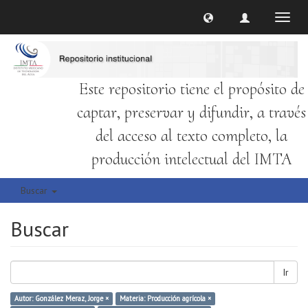
Cambi
naveg
Este repositorio tiene el propósito de
captar, preservar y difundir, a través
del acceso al texto completo, la
producción intelectual del IMTA
Buscar
Buscar
Ir
Autor: González Meraz, Jorge ×
Materia: Producción agrícola ×